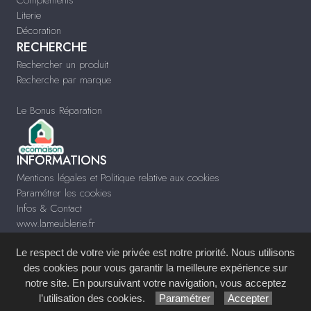
Literie
Décoration
RECHERCHE
Rechercher un produit
Recherche par marque
Le Bonus Réparation
INFORMATIONS
Mentions légales et Politique relative aux cookies
Paramétrer les cookies
Infos & Contact
www.lameublerie.fr
Le respect de votre vie privée est notre priorité. Nous utilisons
des cookies pour vous garantir la meilleure expérience sur
notre site. En poursuivant votre navigation, vous acceptez
Site réalisé avec le
Système de Gestion de Contenu (SGC)
imagenia
, créé et
l’utilisation des cookies.
Paramétrer
Accepter
développé en France par
mémoire d'images
.