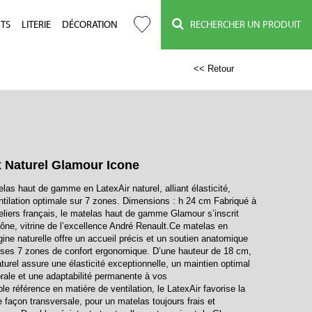
TS
LITERIE
DÉCORATION
RECHERCHER UN PRODUIT
<< Retour
x Naturel Glamour Icone
las haut de gamme en LatexAir naturel, alliant élasticité,
entilation optimale sur 7 zones. Dimensions : h 24 cm Fabriqué à
eliers français, le matelas haut de gamme Glamour s’inscrit
cône, vitrine de l’excellence André Renault.Ce matelas en
ine naturelle offre un accueil précis et un soutien anatomique
 ses 7 zones de confort ergonomique. D’une hauteur de 18 cm,
urel assure une élasticité exceptionnelle, un maintien optimal
brale et une adaptabilité permanente à vos
 référence en matière de ventilation, le LatexAir favorise la
de façon transversale, pour un matelas toujours frais et