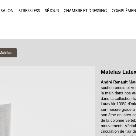
SALON
STRESSLESS
SÉJOUR
CHAMBRE ET DRESSING
COMPLÉMEN
Matelas
Matelas Late
André Renault
Mate
soutien précis et v
la main dans nos at
dans la collection I
LatexAir 100% d’orig
sur-mesure grâce à
son âme en latex nat
de la colonne verté
mouvements.Véritable
circulation de l’air 