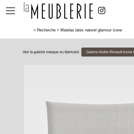
>
Recherche
>
Matelas latex naturel glamour icone
Voir la galerie marque ou fabricant :
Galerie Andre Renault Icone 