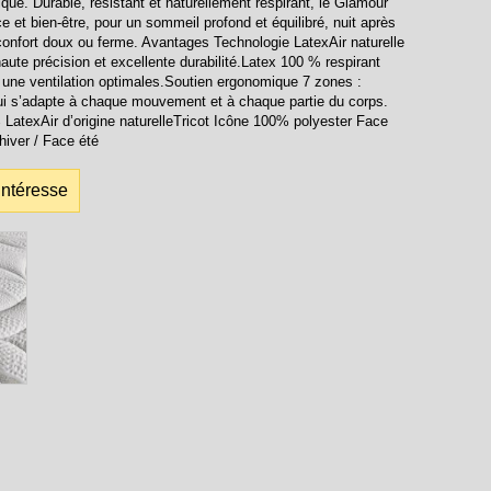
que. Durable, résistant et naturellement respirant, le Glamour
 et bien-être, pour un sommeil profond et équilibré, nuit après
 confort doux ou ferme. Avantages Technologie LatexAir naturelle
haute précision et excellente durabilité.Latex 100 % respirant
 une ventilation optimales.Soutien ergonomique 7 zones :
qui s’adapte à chaque mouvement et à chaque partie du corps.
LatexAir d’origine naturelleTricot Icône 100% polyester Face
iver / Face été
intéresse