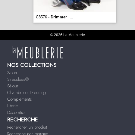
C8576 -
Drimmer
...
© 2026 La Meublerie
NOS COLLECTIONS
Salon
Stressless®
Séjour
Chambre et Dressing
Compléments
Literie
Décoration
RECHERCHE
Rechercher un produit
Recherche par marque