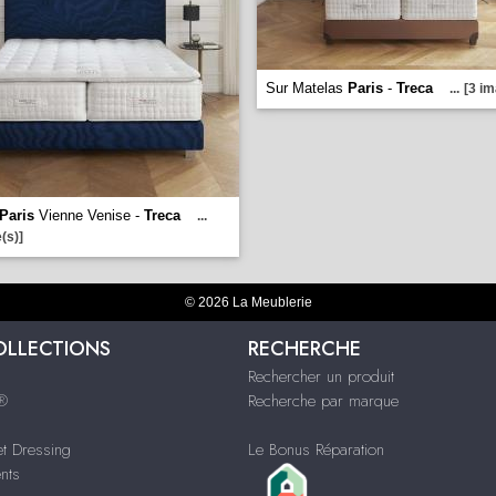
Sur Matelas
Paris
-
Treca
...
[3 im
Paris
Vienne Venise -
Treca
...
(s)]
© 2026 La Meublerie
OLLECTIONS
RECHERCHE
Rechercher un produit
s®
Recherche par marque
t Dressing
Le Bonus Réparation
nts