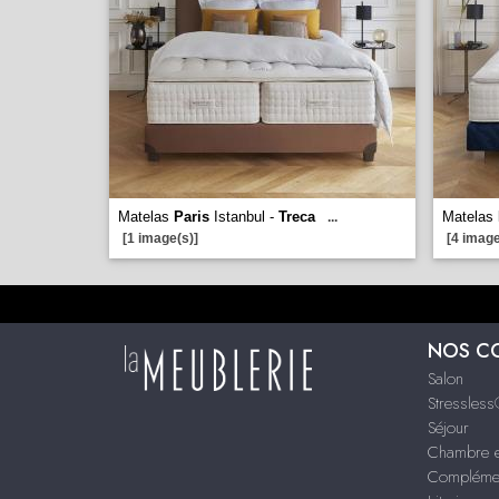
Matelas
Paris
Istanbul -
Treca
Matelas
...
[1 image(s)]
[4 image
NOS C
Salon
Stressles
Séjour
Chambre e
Compléme