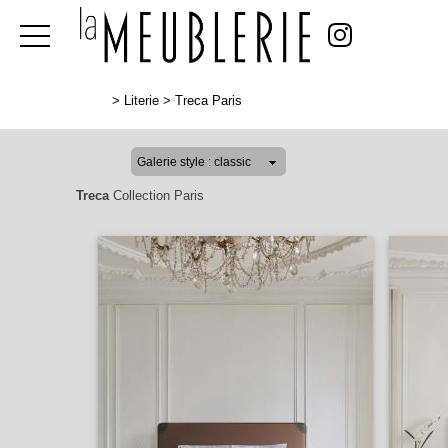
>
Literie
>
Treca Paris
Treca
Collection Paris