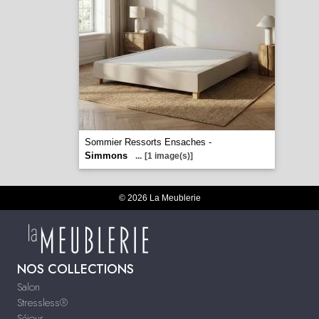
Sommier Ressorts Ensaches -
Simmons
...
[1 image(s)]
© 2026 La Meublerie
NOS COLLECTIONS
Salon
Stressless®
Séjour