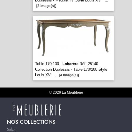
Duplessis - Meuble TV Style Louis XV
...
[3 image(s)]
Table 170 100 -
Labarère
Réf. 25140
Collection Duplessis - Table 170/100 Style
Louis XV
...
[4 image(s)]
© 2026 La Meublerie
NOS COLLECTIONS
Salon