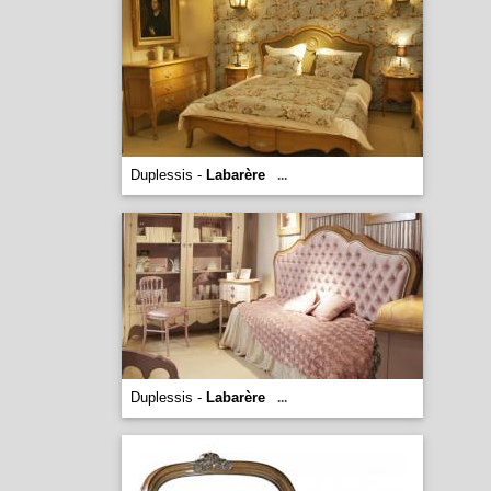
Duplessis -
Labarère
...
Duplessis -
Labarère
...