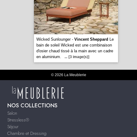
Wicked Sunlounger -
Vincent Sheppard
Le
bain de soleil Wicked est une combinaison
d'osier chaud tissé à la main avec un cadre
en aluminium.
...
[3 image(s)]
© 2026 La Meublerie
NOS COLLECTIONS
Salon
Stressless®
Séjour
Chambre et Dressing