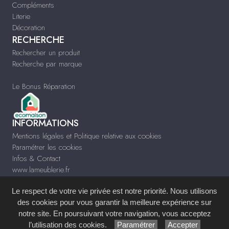
Compléments
Literie
Décoration
RECHERCHE
Rechercher un produit
Recherche par marque
Le Bonus Réparation
INFORMATIONS
Mentions légales et Politique relative aux cookies
Paramétrer les cookies
Infos & Contact
www.lameublerie.fr
Le respect de votre vie privée est notre priorité. Nous utilisons
des cookies pour vous garantir la meilleure expérience sur
notre site. En poursuivant votre navigation, vous acceptez
Site réalisé avec le
Système de Gestion de Contenu (SGC)
imagenia
, créé et
l’utilisation des cookies.
Paramétrer
Accepter
développé en France par
mémoire d'images
.