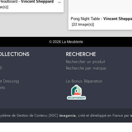
Headboard -
Vincent Sheppard
...
e(s)]
Pong Night Table -
Vincent Shepp
[22 image(s)]
© 2026 La Meublerie
OLLECTIONS
RECHERCHE
Rechercher un produit
s®
Recherche par marque
t Dressing
Le Bonus Réparation
nts
ystème de Gestion de Contenu (SGC)
imagenia
, créé et développé en France par