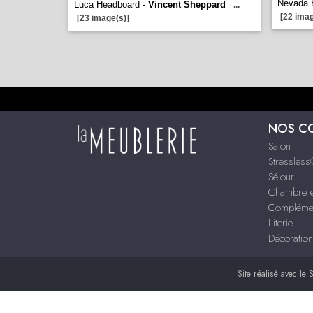
Nevada 
Luca Headboard -
Vincent Sheppard
...
[22 imag
[23 image(s)]
NOS C
Salon
Stressles
Séjour
Chambre e
Compléme
Literie
Décoration
Site réalisé avec le
S