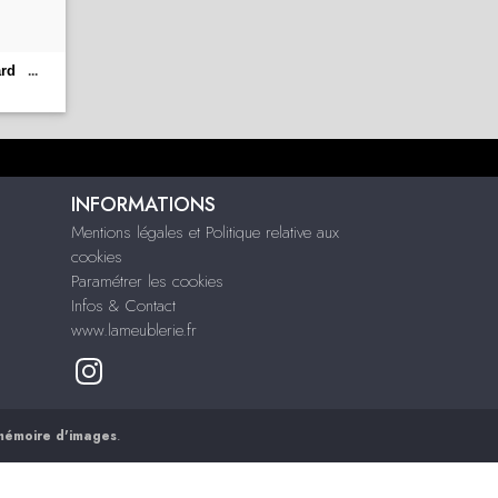
ard
...
INFORMATIONS
Mentions légales et Politique relative aux
cookies
Paramétrer les cookies
Infos & Contact
www.lameublerie.fr
mémoire d'images
.