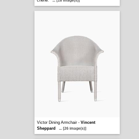
chêne.
...
[18 image(s)]
Victor Dining Armchair -
Vincent
Sheppard
...
[26 image(s)]