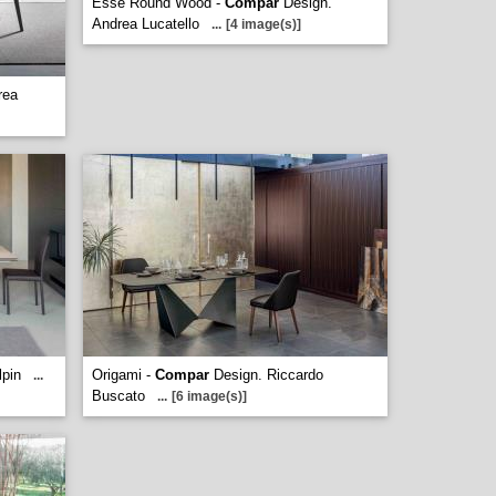
Esse Round Wood -
Compar
Design.
Andrea Lucatello
...
[4 image(s)]
rea
lpin
Origami -
Compar
Design. Riccardo
...
Buscato
...
[6 image(s)]