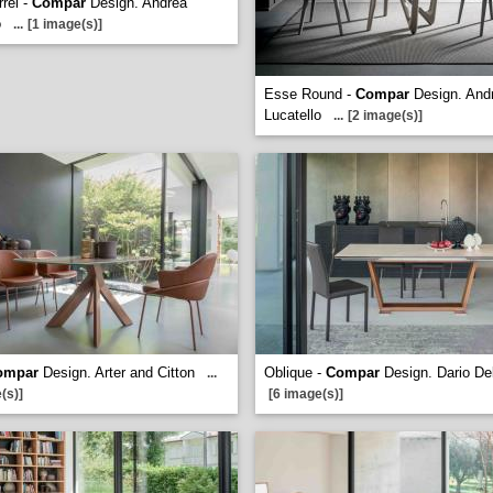
rel -
Compar
Design. Andrea
o
...
[1 image(s)]
Esse Round -
Compar
Design. And
Lucatello
...
[2 image(s)]
ompar
Design. Arter and Citton
Oblique -
Compar
Design. Dario De
...
(s)]
[6 image(s)]