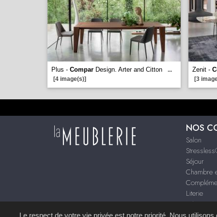
Plus -
Compar
Design. Arter and Citton
Zenit -
C
...
[4 image(s)]
[3 image
NOS C
Salon
Stressles
Séjour
Chambre e
Compléme
Literie
Décoration
Le respect de votre vie privée est notre priorité. Nous utilison