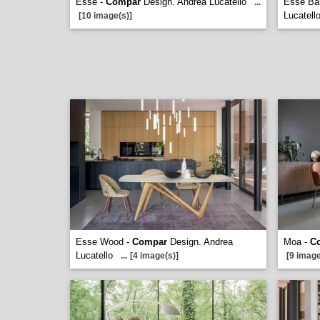
Esse -
Compar
Design. Andrea Lucatello
Esse Bar
...
Lucatell
[10 image(s)]
Esse Wood -
Compar
Design. Andrea
Moa -
C
Lucatello
...
[4 image(s)]
[9 image