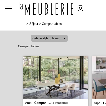
>
Séjour
>
Compar tables
Compar
Tables
Arco -
Compar
...
[4 image(s)]
Arpa -
C