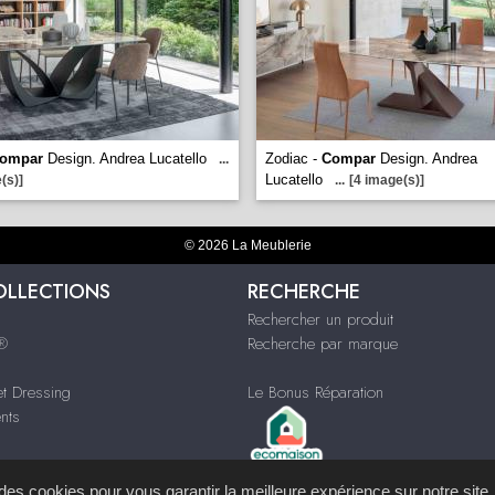
ompar
Design. Andrea Lucatello
Zodiac -
Compar
Design. Andrea
...
Lucatello
(s)]
...
[4 image(s)]
© 2026 La Meublerie
OLLECTIONS
RECHERCHE
Rechercher un produit
s®
Recherche par marque
t Dressing
Le Bonus Réparation
nts
s des cookies pour vous garantir la meilleure expérience sur notre site.