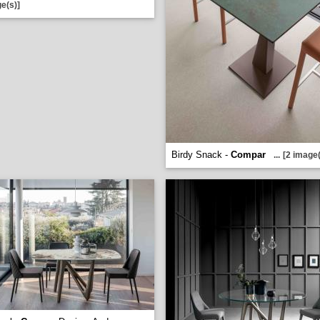
e(s)]
Birdy Snack -
Compar
...
[2 image(