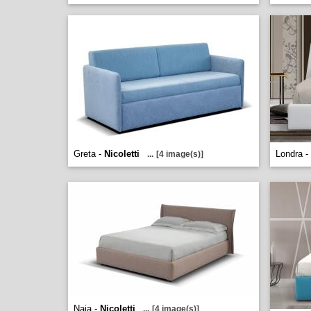
Greta -
Nicoletti
Londra -
...
[4 image(s)]
Naia -
Nicoletti
...
[4 image(s)]