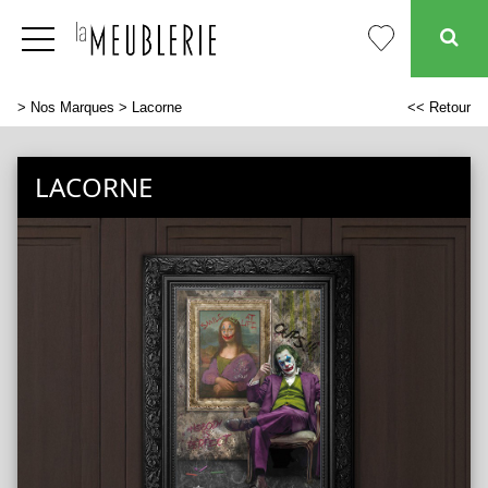
>
Nos Marques
> Lacorne
<< Retour
LACORNE