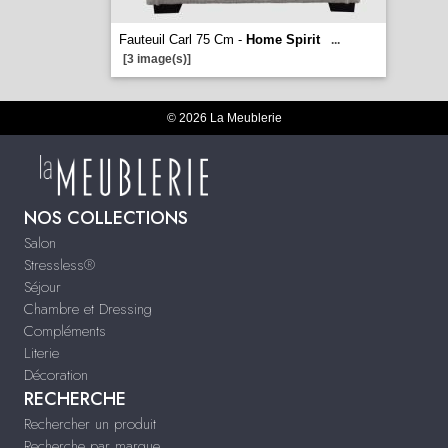
Fauteuil Carl 75 Cm -
Home Spirit
...
[3 image(s)]
© 2026 La Meublerie
NOS COLLECTIONS
Salon
Stressless®
Séjour
Chambre et Dressing
Compléments
Literie
Décoration
RECHERCHE
Rechercher un produit
Recherche par marque